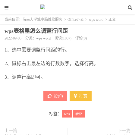
当前位置：
海南大学城电脑维修服务
>
Office办公
>
wps word
>
正文
wps表格里怎么调整行间距
2022-09-06
分类：
wps word
阅读(1807)
评论(0)
1、选中需要调整行间距的行。
2、鼠标右击最左边的行数数字，选择行高。
3、调整行高即可。
赞(
0
)
打赏
标签：
wps
表格
上一篇
下一篇