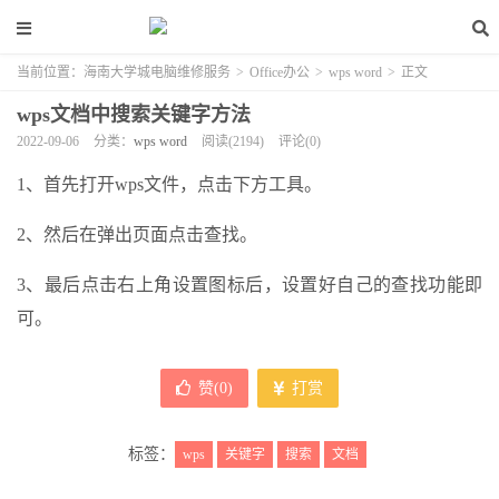
当前位置：
海南大学城电脑维修服务
>
Office办公
>
wps word
>
正文
wps文档中搜索关键字方法
2022-09-06
分类：
wps word
阅读(2194)
评论(0)
1、首先打开wps文件，点击下方工具。
2、然后在弹出页面点击查找。
3、最后点击右上角设置图标后，设置好自己的查找功能即
可。
赞(
0
)
打赏
标签：
wps
关键字
搜索
文档