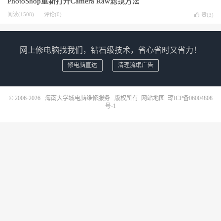
PhotoShop重新打开Camera Raw滤镜方法
阅读(1508)
评论(0)
赞(
3
)
网上修电脑找我们，钻石级技术，省心省时又省力！
修电脑直达
清理流氓广告
© 2006-2026
海南大学城电脑维修服务
版权所有
网站地图
琼ICP备06004808
号-1