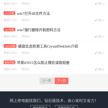
阅读(1605)
评论(0)
赞(
1
)
win7打开dll文件方法
win7问题
阅读(1710)
评论(0)
赞(
2
)
win7强行删除开机密码方法
win7问题
阅读(1603)
评论(0)
赞(
1
)
硬盘信息检测工具CrystalDiskInfo介绍
win10问题
阅读(1082)
评论(0)
赞(
1
)
苹果iOS15怎么阻止微信读取相册
微信问题
阅读(1686)
评论(0)
赞(
0
)
上一页
下一页
网上修电脑找我们，钻石级技术，省心省时又省力！