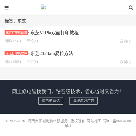
标签：东芝
东芝3118a双面打印教程
东芝打印机故障
阅读(1237)
评论(0)
赞(
1
)
东芝2323am复位方法
东芝打印机故障
阅读(1585)
评论(0)
赞(
1
)
网上修电脑找我们，钻石级技术，省心省时又省力！
修电脑直达
清理流氓广告
© 2006-2026
海南大学城电脑维修服务
版权所有
网站地图
琼ICP备06004808
号-1