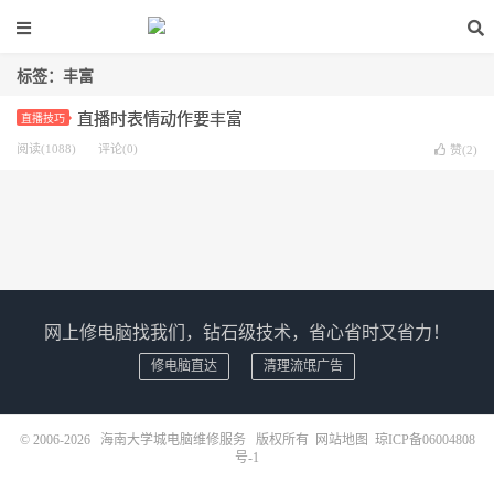
标签：丰富
直播时表情动作要丰富
直播技巧
阅读(1088)
评论(0)
赞(
2
)
网上修电脑找我们，钻石级技术，省心省时又省力！
修电脑直达
清理流氓广告
© 2006-2026
海南大学城电脑维修服务
版权所有
网站地图
琼ICP备06004808
号-1