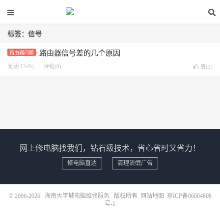
标签：信号
路由器信号差的几个原因
路由器问题
阅读(1349)
评论(0)
赞(
1
)
网上修电脑找我们，钻石级技术，省心省时又省力！
修电脑直达
清理流氓广告
© 2006-2026
海南大学城电脑维修服务
版权所有
网站地图
琼ICP备06004808
号-1