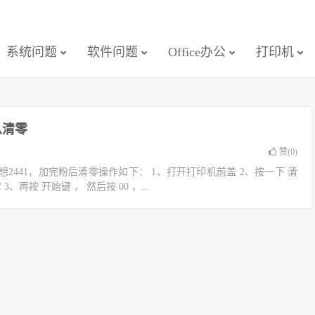
系统问题
软件问题
Office办公
打印机
么清零
赞(
0
)
：联想2441，加完粉后清零操作如下： 1、打开打印机前盖 2、按一下 清
、再按 开始键 ， 然后按 00 ，...