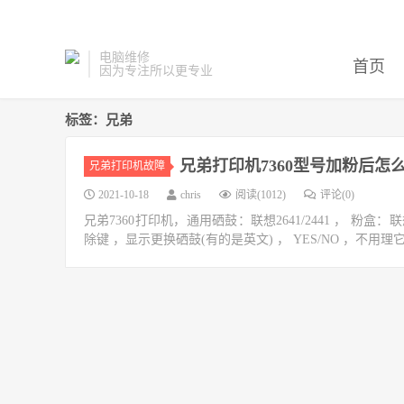
电脑维修
首页
因为专注所以更专业
标签：兄弟
兄弟打印机7360型号加粉后怎
兄弟打印机故障
2021-10-18
chris
阅读(1012)
评论(0)
兄弟7360打印机，通用硒鼓：联想2641/2441 ， 粉盒
除键 ，显示更换硒鼓(有的是英文) ， YES/NO ，不用理它 3