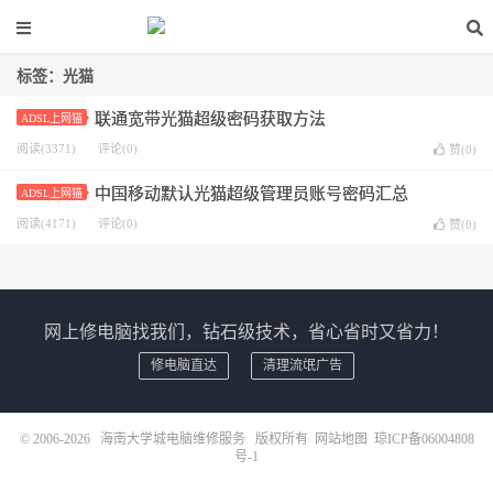
标签：光猫
联通宽带光猫超级密码获取方法
ADSL上网猫
阅读(3371)
评论(0)
赞(
0
)
中国移动默认光猫超级管理员账号密码汇总
ADSL上网猫
阅读(4171)
评论(0)
赞(
0
)
网上修电脑找我们，钻石级技术，省心省时又省力！
修电脑直达
清理流氓广告
© 2006-2026
海南大学城电脑维修服务
版权所有
网站地图
琼ICP备06004808
号-1