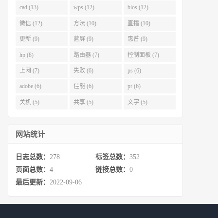
cad (13)
wps (12)
bios (12)
微信 (12)
方法 (10)
直播 (10)
更新 (9)
蓝屏 (9)
惠普 (9)
hp (8)
路由器 (7)
控制面板 (7)
上网 (7)
失败 (6)
ps (6)
adobe (6)
佳能 (6)
pr (6)
关机 (5)
共享 (5)
文字 (5)
网站统计
日志总数：
278
标签总数：
352
页面总数：
4
链接总数：
0
最后更新：
2022-09-06