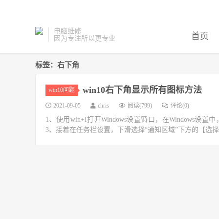
电脑维修
首页
因为专注所以更专业
标签：右下角
win10右下角显示所有图标方法
win10问题
2021-09-05
chris
阅读(799)
评论(0)
1、使用win+I打开Windows设置窗口，在Windo
3、接着在任务栏设置，下滑选择“通知区域”下方的【选择