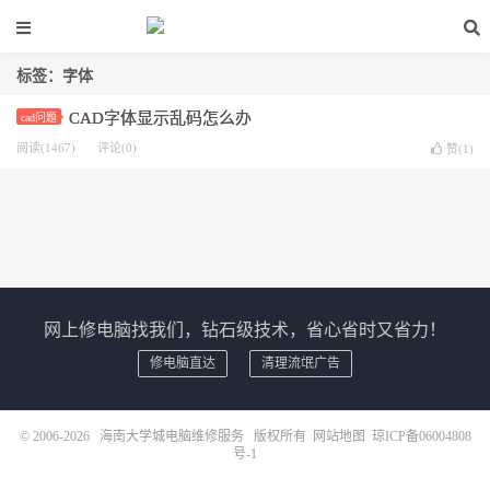
标签：字体
CAD字体显示乱码怎么办
cad问题
阅读(1467)
评论(0)
赞(
1
)
网上修电脑找我们，钻石级技术，省心省时又省力！
修电脑直达
清理流氓广告
© 2006-2026
海南大学城电脑维修服务
版权所有
网站地图
琼ICP备06004808
号-1