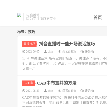
电脑维修
首页
因为专注所以更专业
标签：技巧
抖音直播时一些开场说话技巧
直播技巧
2022-06-05
chris
阅读(1413)
评论(0)
1、引导关注话术 所有宝贝们检查下，关注点了没有，不
们，别忘了看时间，3分钟后，一定记得提醒我给你们炸福
诉我一声...
CAD中布置井的方法
cad问题
2021-08-23
chris
阅读(1454)
评论(0)
CAD中布置井的操作技巧： 首先打开浩辰CAD给排水
不同系统的表井。执行命令后即可调出【布置井】对话框