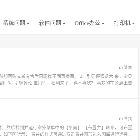
系统问题
软件问题
Office办公
打印机
赞(
0
)
然想回购或者有售后问题找不到直播间。 2、引导停留话术 来，宝贝
利 3、引导评论 宝贝们，福利来了，喜不喜欢？ 喜欢的在公屏上告
赞(
3
)
软件，然后找到并运行室外菜单中的【平面】-【布置井】命令，可布置
。如下图所示： 表井的样式可通过双击表井图形进入图库进行选择。