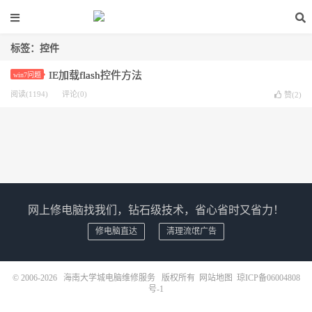
标签：控件
IE加载flash控件方法
win7问题
阅读(1194)
评论(0)
赞(
2
)
网上修电脑找我们，钻石级技术，省心省时又省力！
修电脑直达
清理流氓广告
© 2006-2026
海南大学城电脑维修服务
版权所有
网站地图
琼ICP备06004808
号-1