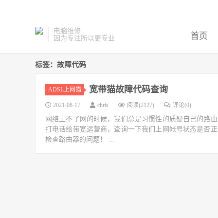
电脑维修
首页
因为专注所以更专业
标签：故障代码
宽带猫故障代码查询
ADSL上网猫
2021-08-17
chris
阅读(2127)
评论(0)
网络上不了网的时候，我们总是习惯性的质疑自己的路由
打电话给带宽运营商，查询一下我们上网帐号状态是否正
检查路由器的问题！ ...