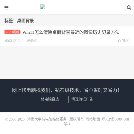
标签：桌面背景
Win11怎么清除桌面背景最近的图像历史记录方法
win11问题
阅读(1340)
评论(0)
赞(
3
)
网上修电脑找我们，钻石级技术，省心省时又省力！
修电脑直达
清理流氓广告
© 2006-2026
海南大学城电脑维修服务
版权所有
网站地图
琼ICP备06004808
号-1