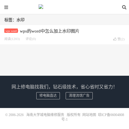
标签：水印
wps的word中怎么加上水印图片
wps word
阅读(1203)
评论(0)
赞(
2
)
网上修电脑找我们，钻石级技术，省心省时又省力！
修电脑直达
清理流氓广告
© 2006-2026
海南大学城电脑维修服务
版权所有
网站地图
琼ICP备06004808
号-1