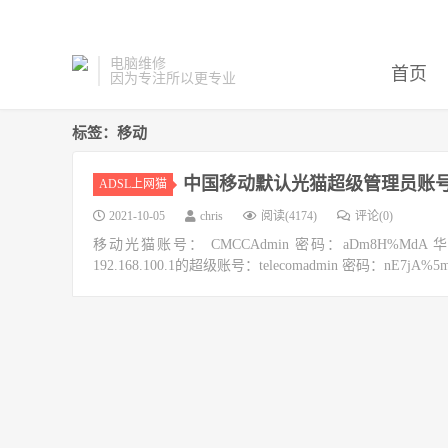
电脑维修
首页
因为专注所以更专业
标签：移动
中国移动默认光猫超级管理员账
ADSL上网猫
2021-10-05
chris
阅读(4174)
评论(0)
移动光猫账号： CMCCAdmin 密码：aDm8H%MdA 华为的
192.168.100.1的超级账号：telecomadmin 密码：nE7jA%5m