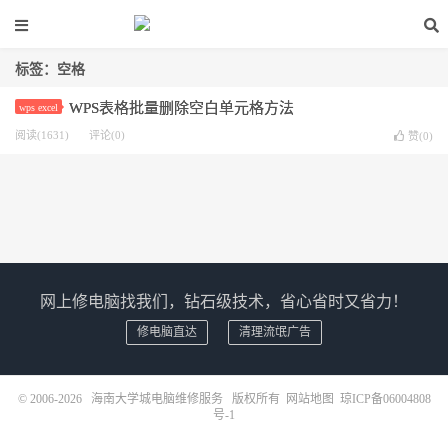
标签：空格
WPS表格批量删除空白单元格方法
wps excel
阅读(1631)
评论(0)
赞(
0
)
网上修电脑找我们，钻石级技术，省心省时又省力！
修电脑直达
清理流氓广告
© 2006-2026
海南大学城电脑维修服务
版权所有
网站地图
琼ICP备06004808
号-1