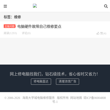
标签：维修
电脑硬件故障自己维修要点
主板问题
阅读(1293)
评论(0)
赞(
4
)
网上修电脑找我们，钻石级技术，省心省时又省力！
修电脑直达
清理流氓广告
© 2006-2026
海南大学城电脑维修服务
版权所有
网站地图
琼ICP备06004808
号-1