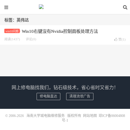
标签：英伟达
Win10右键沒有Nvidia控制面板处理方法
win10问题
阅读(1437)
评论(0)
赞(
1
)
网上修电脑找我们，钻石级技术，省心省时又省力！
修电脑直达
清理流氓广告
© 2006-2026
海南大学城电脑维修服务
版权所有
网站地图
琼ICP备06004808
号-1