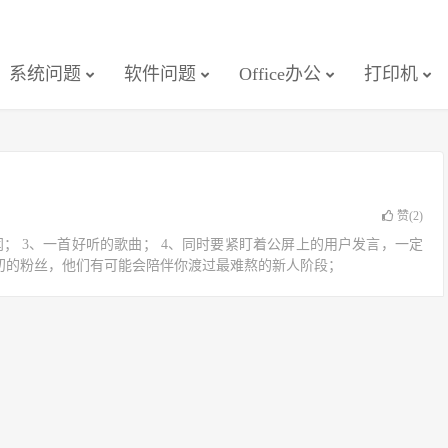
系统问题
软件问题
Office办公
打印机
赞(
2
)
闻； 3、一首好听的歌曲； 4、同时要紧盯着公屏上的用户发言，一定
最初的粉丝，他们有可能会陪伴你渡过最难熬的新人阶段；