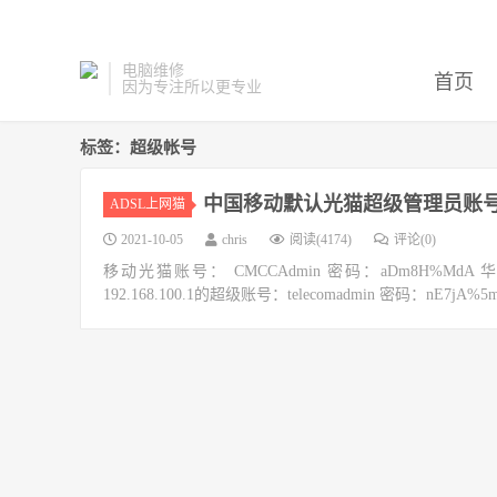
电脑维修
首页
因为专注所以更专业
标签：超级帐号
中国移动默认光猫超级管理员账
ADSL上网猫
2021-10-05
chris
阅读(4174)
评论(0)
移动光猫账号： CMCCAdmin 密码：aDm8H%MdA 华为的
192.168.100.1的超级账号：telecomadmin 密码：nE7jA%5m