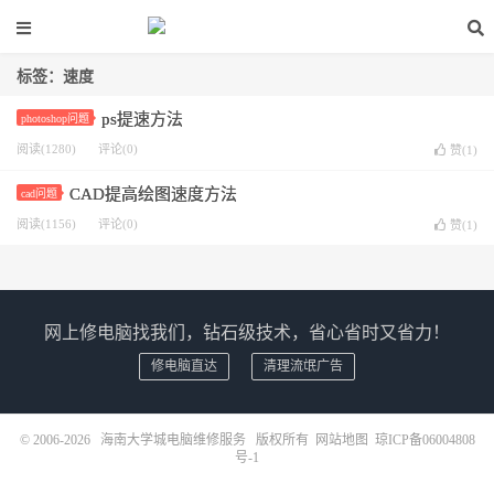
标签：速度
ps提速方法
photoshop问题
阅读(1280)
评论(0)
赞(
1
)
CAD提高绘图速度方法
cad问题
阅读(1156)
评论(0)
赞(
1
)
网上修电脑找我们，钻石级技术，省心省时又省力！
修电脑直达
清理流氓广告
© 2006-2026
海南大学城电脑维修服务
版权所有
网站地图
琼ICP备06004808
号-1