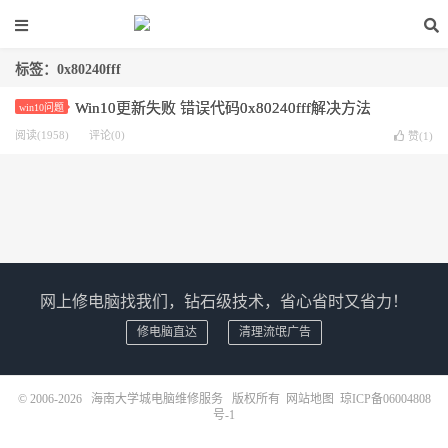
标签：0x80240fff
Win10更新失败 错误代码0x80240fff解决方法
win10问题
阅读(1958)
评论(0)
赞(
1
)
网上修电脑找我们，钻石级技术，省心省时又省力！
修电脑直达
清理流氓广告
© 2006-2026
海南大学城电脑维修服务
版权所有
网站地图
琼ICP备06004808
号-1