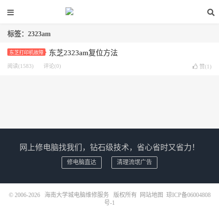
标签：2323am
东芝2323am复位方法
东芝打印机故障
阅读(1583)
评论(0)
赞(
1
)
网上修电脑找我们，钻石级技术，省心省时又省力！
修电脑直达
清理流氓广告
© 2006-2026
海南大学城电脑维修服务
版权所有
网站地图
琼ICP备06004808
号-1