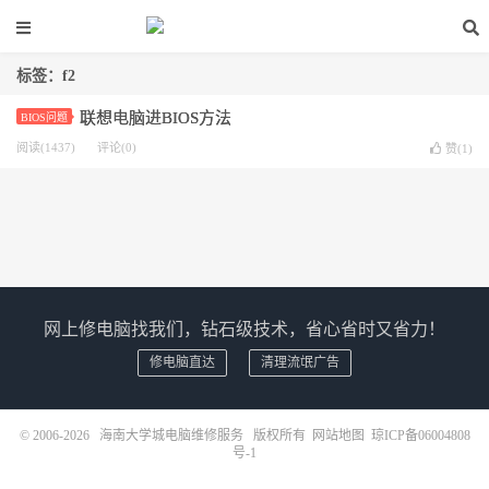
标签：f2
联想电脑进BIOS方法
BIOS问题
阅读(1437)
评论(0)
赞(
1
)
网上修电脑找我们，钻石级技术，省心省时又省力！
修电脑直达
清理流氓广告
© 2006-2026
海南大学城电脑维修服务
版权所有
网站地图
琼ICP备06004808
号-1