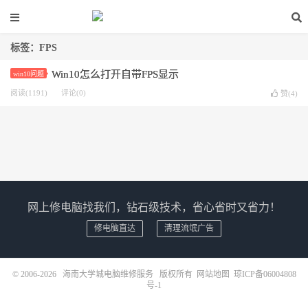
标签：FPS
Win10怎么打开自带FPS显示
win10问题
阅读(1191)
评论(0)
赞(
4
)
网上修电脑找我们，钻石级技术，省心省时又省力！
修电脑直达
清理流氓广告
© 2006-2026
海南大学城电脑维修服务
版权所有
网站地图
琼ICP备06004808
号-1