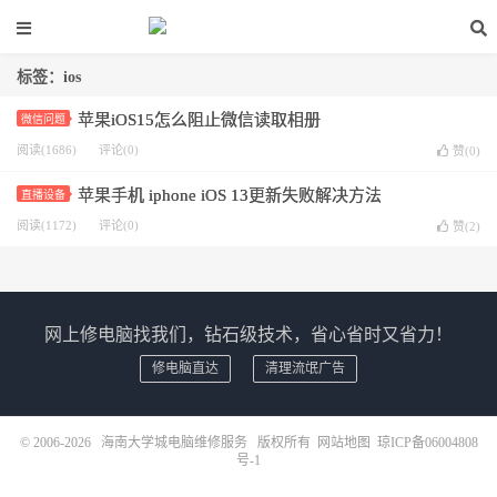
标签：ios
苹果iOS15怎么阻止微信读取相册
微信问题
阅读(1686)
评论(0)
赞(
0
)
苹果手机 iphone iOS 13更新失败解决方法
直播设备
阅读(1172)
评论(0)
赞(
2
)
网上修电脑找我们，钻石级技术，省心省时又省力！
修电脑直达
清理流氓广告
© 2006-2026
海南大学城电脑维修服务
版权所有
网站地图
琼ICP备06004808
号-1