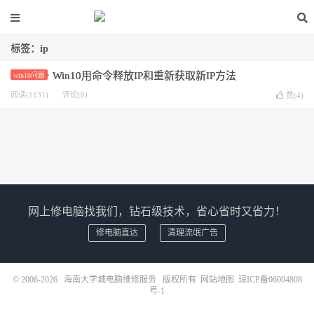
标签：ip
Win10用命令释放IP和重新获取新IP方法
win10问题
阅读(1131)
评论(0)
赞(
4
)
网上修电脑找我们，钻石级技术，省心省时又省力！
修电脑直达
清理流氓广告
© 2006-2026
海南大学城电脑维修服务
版权所有
网站地图
琼ICP备06004808
号-1