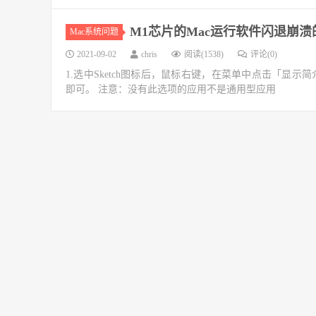
M1芯片的Mac运行软件闪退崩
Mac系统问题
2021-09-02
chris
阅读(1538)
评论(0)
1.选中Sketch图标后，鼠标右键，在菜单中点击「显示简介」（
即可。 注意：没有此选项的应用不是通用型应用