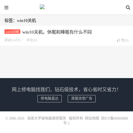
标签：win10关机
win10关机，休眠和睡眠有什么不同
win10问题
阅读(1433)
评论(0)
赞(
0
)
网上修电脑找我们，钻石级技术，省心省时又省力！
修电脑直达
清理流氓广告
© 2006-2026
海南大学城电脑维修服务
版权所有
网站地图
琼ICP备06004808
号-1