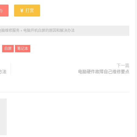
2
)
打赏
电脑维修服务
»
电脑开机白屏的原因和解决办法
：
白屏
笔记本
下一篇
决方法
电脑硬件故障自己维修要点