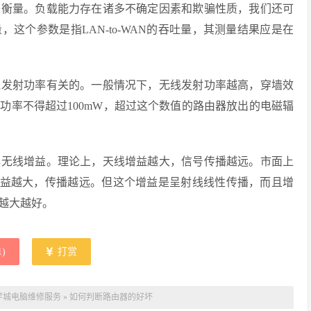
来衡量。负载能力存在诸多不确定因素和欺骗性质，我们还可
这个参数是指LAN-to-WAN的吞吐量，其测量结果应是在
线发射功率有关的。一般情况下，无线发射功率越高，穿墙效
功率不得超过100mW，超过这个数值的路由器放出的电磁辐
解无线增益。理论上，天线增益越大，信号传播越远。市面上
越大，增益越大，传播越远。但这个增益是呈射线线性传播，而且增
越大越好。
1
)
打赏
学城电脑维修服务
»
如何判断路由器的好坏