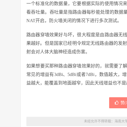
一个标准化的数据量，它要根据实际的使用情况
看吞吐量。吞吐量是指路由器每秒能处理的数据量，
NAT开启，防火墙关闭的情况下进行多次测试。
路由器穿墙效果好与坏，很大程度是由路由器无
果越好。但是国家已经明令规定无线路由器的发射
射会对人体大脑神经造成伤害。
如果想要买那种路由器穿墙效果好的，就需要了
常见的增益有3dBi、5dBi或者7dBi，数值
益越大，能覆盖到地面越窄，因此天线增益也不是
赞(
未经允许不得转载：
海南大