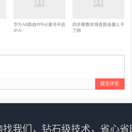
华为AR路由PPPoE拨号开启
四步骤教你排查路由器上不
IPv6
了网
提交评论
脑找我们，钻石级技术，省心省