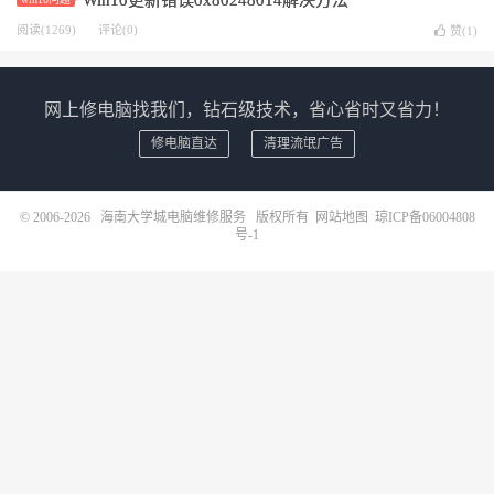
Win10更新错误0x80248014解决方法
阅读(1269)
评论(0)
赞(
1
)
网上修电脑找我们，钻石级技术，省心省时又省力！
修电脑直达
清理流氓广告
© 2006-2026
海南大学城电脑维修服务
版权所有
网站地图
琼ICP备06004808
号-1