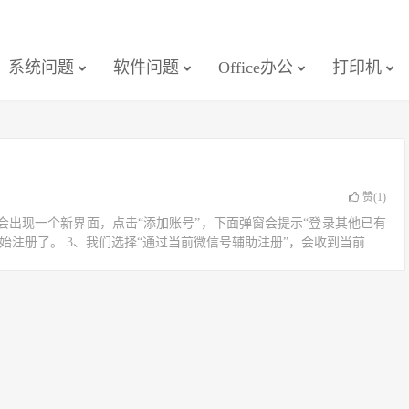
系统问题
软件问题
Office办公
打印机
赞(
1
)
接着会出现一个新界面，点击“添加账号”，下面弹窗会提示“登录其他已有
注册了。 3、我们选择“通过当前微信号辅助注册”，会收到当前...