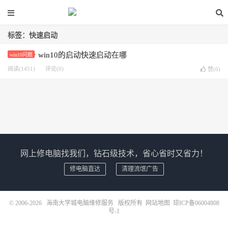
标签：快速启动
win10的启动快速启动在哪
win10问题
阅读(1451)
评论(0)
赞(
0
)
网上修电脑找我们，钻石级技术，省心省时又省力！
修电脑直达
清理流氓广告
© 2006-2026
海南大学城电脑维修服务
版权所有
网站地图
琼ICP备06004808
号-1