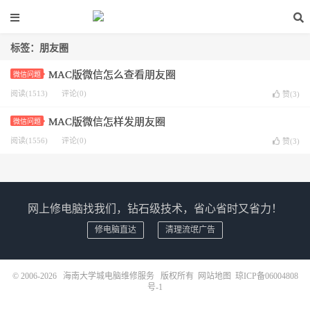
标签：朋友圈
MAC版微信怎么查看朋友圈
微信问题
阅读(1513)
评论(0)
赞(
3
)
MAC版微信怎样发朋友圈
微信问题
阅读(1556)
评论(0)
赞(
3
)
网上修电脑找我们，钻石级技术，省心省时又省力！
修电脑直达
清理流氓广告
© 2006-2026
海南大学城电脑维修服务
版权所有
网站地图
琼ICP备06004808
号-1