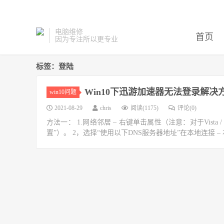
电脑维修
首页
因为专注所以更专业
标签：登陆
Win10下迅游加速器无法登录解决
win10问题
2021-08-29
chris
阅读(1175)
评论(0)
方法一： 1.网络邻居 – 右键单击属性（注意：对于Vista
置”）。 2，选择“使用以下DNS服务器地址”在本地连接 – 右