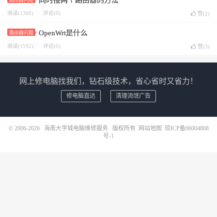
同时接两个路由器的方法
阅读(1360)
评论(0)
赞(
2
)
OpenWrt是什么
路由器问题
阅读(1592)
评论(0)
赞(
3
)
网上修电脑找我们，钻石级技术，省心省时又省力！
修电脑直达
清理流氓广告
© 2006-2026
海南大学城电脑维修服务
版权所有
网站地图
琼ICP备06004808
号-1