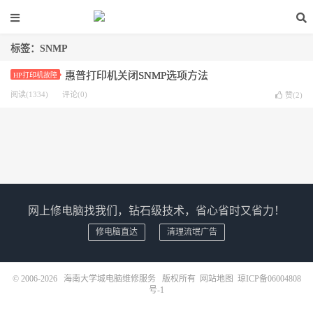
标签：SNMP
惠普打印机关闭SNMP选项方法
HP打印机故障
阅读(1334)
评论(0)
赞(
2
)
网上修电脑找我们，钻石级技术，省心省时又省力！
修电脑直达
清理流氓广告
© 2006-2026
海南大学城电脑维修服务
版权所有
网站地图
琼ICP备06004808
号-1