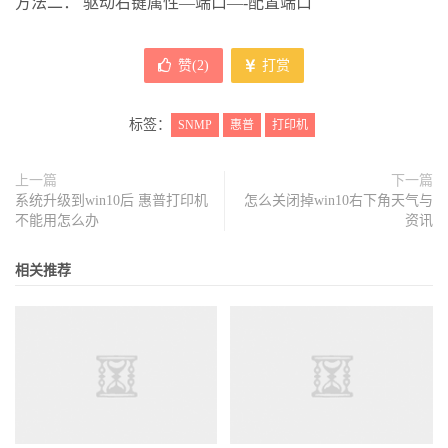
方法二： 驱动右键属性—端口—-配置端口
赞(
2
)
打赏
标签：
SNMP
惠普
打印机
上一篇
下一篇
系统升级到win10后 惠普打印机
怎么关闭掉win10右下角天气与
不能用怎么办
资讯
相关推荐