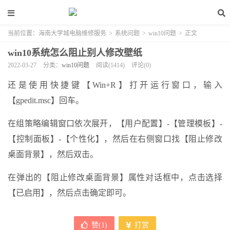
当前位置：
海南大学城电脑维修服务
>
系统问题
>
win10问题
>
正文
win10系统怎么阻止别人修改壁纸
2022-03-27
分类：
win10问题
阅读(1414)
评论(0)
还是使用快捷键【Win+R】打开运行窗口，输入
【gpedit.msc】回车。
在组策略编辑窗口依次展开，【用户配置】-【管理模板】-
【控制面板】-【个性化】，然后在右侧窗口找【阻止修改
桌面背景】，然后双击。
在弹出的【阻止修改桌面背景】属性对话框中，点击选择
【已启用】，然后点击确定即可。
赞(
1
)
打赏