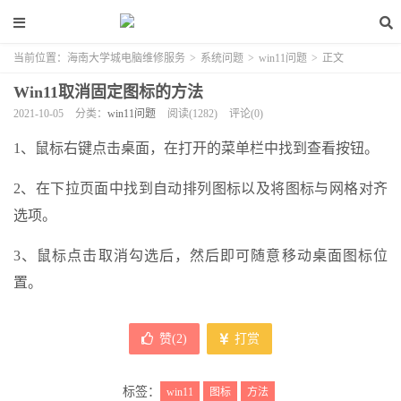
当前位置：
海南大学城电脑维修服务
>
系统问题
>
win11问题
>
正文
Win11取消固定图标的方法
2021-10-05
分类：
win11问题
阅读(1282)
评论(0)
1、鼠标右键点击桌面，在打开的菜单栏中找到查看按钮。
2、在下拉页面中找到自动排列图标以及将图标与网格对齐
选项。
3、鼠标点击取消勾选后，然后即可随意移动桌面图标位
置。
赞(
2
)
打赏
标签：
win11
图标
方法