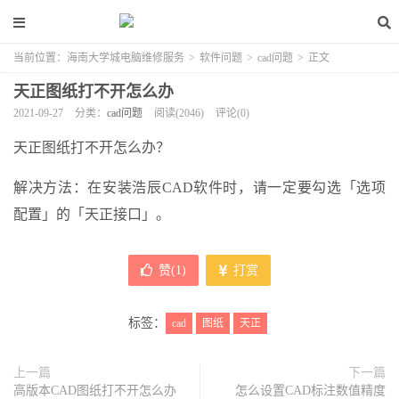
当前位置：
海南大学城电脑维修服务
>
软件问题
>
cad问题
>
正文
天正图纸打不开怎么办
2021-09-27
分类：
cad问题
阅读(2046)
评论(0)
天正图纸打不开怎么办？
解决方法：在安装浩辰CAD软件时，请一定要勾选「选项
配置」的「天正接口」。
赞(
1
)
打赏
标签：
cad
图纸
天正
上一篇
下一篇
高版本CAD图纸打不开怎么办
怎么设置CAD标注数值精度