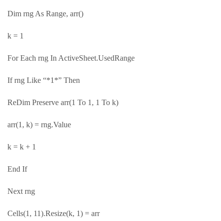
Dim rng As Range, arr()
k = 1
For Each rng In ActiveSheet.UsedRange
If rng Like “*1*” Then
ReDim Preserve arr(1 To 1, 1 To k)
arr(1, k) = rng.Value
k = k + 1
End If
Next rng
Cells(1, 11).Resize(k, 1) = arr