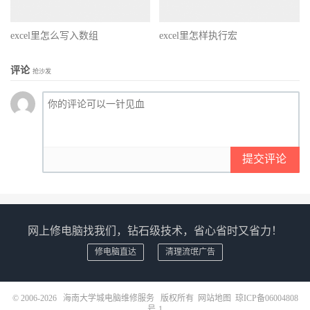
excel里怎么写入数组
excel里怎样执行宏
评论
抢沙发
提交评论
网上修电脑找我们，钻石级技术，省心省时又省力！
修电脑直达
清理流氓广告
© 2006-2026
海南大学城电脑维修服务
版权所有
网站地图
琼ICP备06004808
号-1