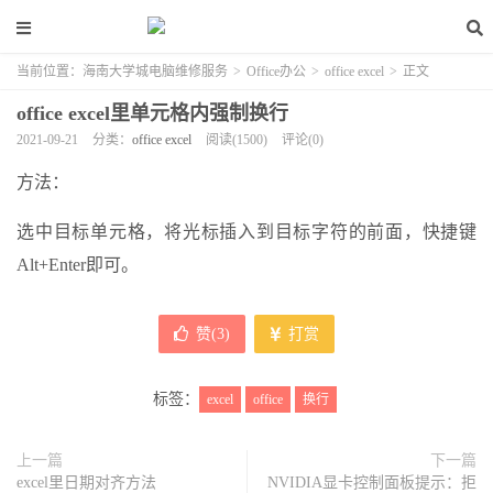
当前位置：
海南大学城电脑维修服务
>
Office办公
>
office excel
>
正文
office excel里单元格内强制换行
2021-09-21
分类：
office excel
阅读(1500)
评论(0)
方法：
选中目标单元格，将光标插入到目标字符的前面，快捷键
Alt+Enter即可。
赞(
3
)
打赏
标签：
excel
office
换行
上一篇
下一篇
excel里日期对齐方法
NVIDIA显卡控制面板提示：拒