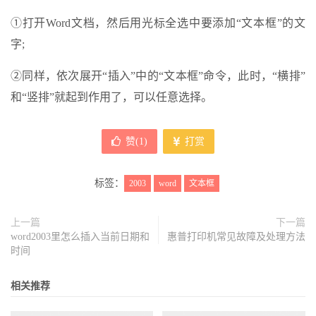
①打开Word文档，然后用光标全选中要添加“文本框”的文
字;
②同样，依次展开“插入”中的“文本框”命令，此时，“横排”
和“竖排”就起到作用了，可以任意选择。
赞(
1
)
打赏
标签：
2003
word
文本框
上一篇
下一篇
word2003里怎么插入当前日期和
惠普打印机常见故障及处理方法
时间
相关推荐