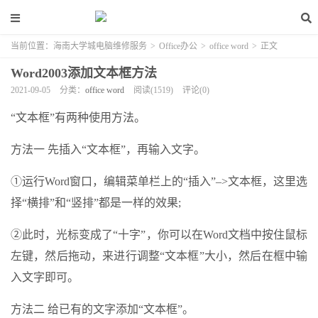
当前位置：
海南大学城电脑维修服务
>
Office办公
>
office word
>
正文
Word2003添加文本框方法
2021-09-05
分类：
office word
阅读(1519)
评论(0)
“文本框”有两种使用方法。
方法一 先插入“文本框”，再输入文字。
①运行Word窗口，编辑菜单栏上的“插入”–>文本框，这里选
择“横排”和“竖排”都是一样的效果;
②此时，光标变成了“十字”，你可以在Word文档中按住鼠标
左键，然后拖动，来进行调整“文本框”大小，然后在框中输
入文字即可。
方法二 给已有的文字添加“文本框”。