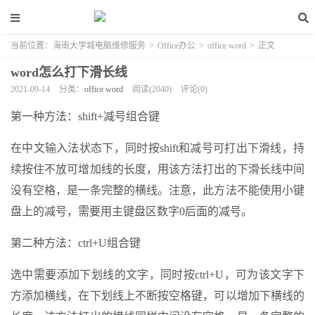
当前位置：
海南大学城电脑维修服务
>
Office办公
>
office word
>
正文
word怎么打下滑长线
2021-09-14
分类：
office word
阅读(2040)
评论(0)
第一种方法：shift+减号组合键
在中文输入法状态下，同时按shift和减号可打出下滑线，持
续按住不放可增加线的长度，用该方法打出的下滑长线中间
没有空格，是一条完整的横线。注意，此方法不能使用小键
盘上的减号，需要用主键盘区数字0后面的减号。
第二种方法：ctrl+U组合键
选中需要添加下划线的文字，同时按ctrl+U，可为该文字下
方添加横线，在下划线上不断按空格键，可以增加下横线的