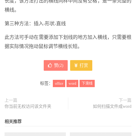
长度，该方法打出的横线同样中间没有空格，是一条完整的
横线。
第三种方法：插入-形状-直线
此方法可手动在需要添加下划线的地方加入横线，只需要根
据实际情况拖动鼠标调节横线长短。
赞(
2
)
打赏
标签：
office
word
下滑线
上一篇
下一篇
你当前无权访问该文件夹
如何扫描文件成word
相关推荐