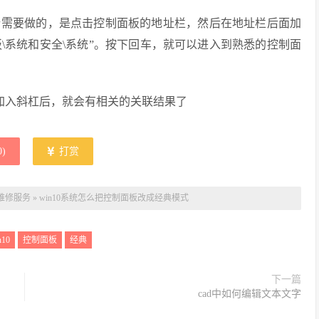
所需要做的，是点击控制面板的地址栏，然后在地址栏后面加
面板\系统和安全\系统”。按下回车，就可以进入到熟悉的控制面
实加入斜杠后，就会有相关的关联结果了
0
)
打赏
维修服务
»
win10系统怎么把控制面板改成经典模式
n10
控制面板
经典
下一篇
cad中如何编辑文本文字